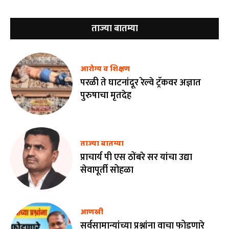
ताज्या बातम्या
आरोग्य व शिक्षण
परळी ते घाटनांदूर रेल्वे ट्रॅकवर अज्ञात
पुरुषाचा मृतदेह
ताज्या बातम्या
प्राचार्य पी एस ठोंबरे सर यांचा उद्या
सेवापूर्ती सोहळा
आणखी
सर्वसामान्यांच्या प्रश्नांना वाचा फोडणारे