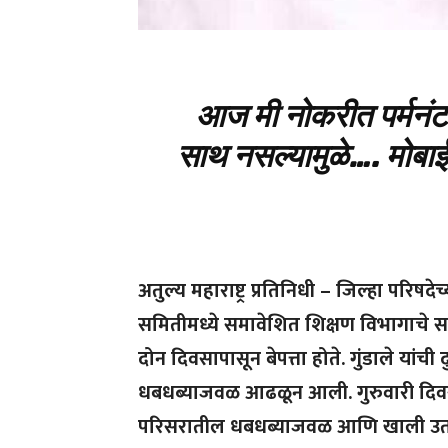
आज मी नोकरीत पर्मनं
साथ नसल्यामुळे…. मोबा
अतुल्य महाराष्ट्र प्रतिनिधी – जिल्हा परिषद
समितीमध्ये समावेशित शिक्षण विभागाचे साधनव्
दोन दिवसापासून बेपत्ता होते. गुंडाले यां
धबधब्याजवळ आढळून आली. गुरुवारी दिवसभर 
परिसरातील धबधब्याजवळ आणि खाली उतरून स