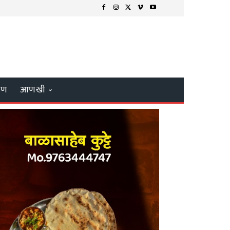
्षण
आणखी