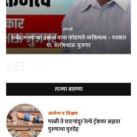
आणखी
सर्वसामान्यांच्या प्रश्नांना वाचा फोडणारे व्यक्तिमत्व – पत्रकार
मा. संतोषभाऊ जुजगर
ताज्या बातम्या
आरोग्य व शिक्षण
परळी ते घाटनांदूर रेल्वे ट्रॅकवर अज्ञात
पुरुषाचा मृतदेह