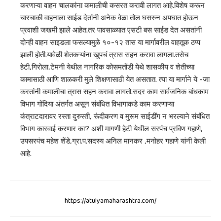
करणाऱ्या वाहन चालकांना कमालीची कसरत करावी लागत आहे.विशेष करून
चारचाकी वाहनाला साईड देतांनी अनेक वेळा तोल घसरुन अपघात होऊन
प्रवाशी जखमी झाले आहेत.तर पावसाळ्यात एसटी बस साईड देत असतांनी
दोन्ही वाहन साइडला फसल्यामुळे १०-१२ तास या मार्गावरील वाहतूक ठप्प
झाली होती.यावेळी शेतकऱ्यांना खुपचं त्रास सहन करावा लागला.तसेच
हेटी,गिरोला,टेमनी येथील नागरिक कोसमतोंडी येथे शासकीय व शेतीच्या
कामासाठी आणि शाळकरी मुले शिक्षणासाठी येत असतात. त्या या मार्गाने ये -जा
करतांनी कमालीचा त्रास सहन करावा लागतो.सदर काम सार्वजनिक बांधकाम
विभाग गोंदिया अंतर्गत असून संबंधित विभागाकडे काम करणाऱ्या
कंत्राटदारावर रस्ता दुरुस्ती, रूंदीकरण व मुरूम साईडींग न भरल्याने संबंधित
विभाग कारवाई करणार का? अशी मागणी हेटी येथील सरपंच प्रविण गहाणे,
उपसरपंच महेश शेंडे,ग्रा.प.सदस्य अनिल मानकर ,मनोहर गहाणे यांनी केली
आहे.
https://atulyamaharashtra.com/