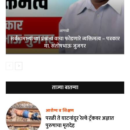
आणखी
सर्वसामान्यांच्या प्रश्नांना वाचा फोडणारे व्यक्तिमत्व – पत्रकार
मा. संतोषभाऊ जुजगर
ताज्या बातम्या
आरोग्य व शिक्षण
परळी ते घाटनांदूर रेल्वे ट्रॅकवर अज्ञात
पुरुषाचा मृतदेह