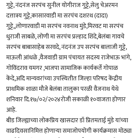
गुट्टे, नंदनंज सरपंच सुनील योगीराज गुट्टे,सेलु चेअरमन
दत्तात्रय गुट्टे,कासारवाडी मा सरपंच दशरथ (दादा)
गुट्टे,,लोणारवाडी मा सरपंच नवनाथ मुंडे,मिरवट मा सरपंच
धुराजी साबळे, लोणी मा सरपंच प्रल्हाद शिंदे,बेलंबा गावचे
सरपंच बाबासाहेब सरवदे, नंदनंज उप सरपंच बालाजी गुट्टे,
माऊली आंधळे ,वैजवाडी ग्राम पंचायत सदस्य राजेभाऊ भांगे,
गोविंदराव यमगर ,भाजपा सामाजिक कार्यकर्ते गोपाळ
केंदे,अदि मान्यवरांच्या उपस्थितीत जिल्हा परिषद केंद्रीय
प्राथमिक शाळा मौजे बेलंबा तालुका परळी वैजनाथ येथे
शनिवार दि.१७/०२/२०२४रोजी सकाळी १०वाजता होणार
आहे.
बीड जिल्ह्याच्या लोकप्रिय खासदार डॉ प्रितमताई मुंडे यांच्या
वाढदिवसानिमित्त होणाऱ्या समाजोपयोगी कार्यक्रमास मोठ्या