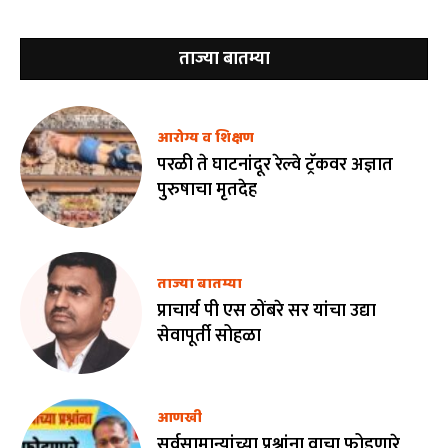
ताज्या बातम्या
आरोग्य व शिक्षण
परळी ते घाटनांदूर रेल्वे ट्रॅकवर अज्ञात
पुरुषाचा मृतदेह
ताज्या बातम्या
प्राचार्य पी एस ठोंबरे सर यांचा उद्या
सेवापूर्ती सोहळा
आणखी
सर्वसामान्यांच्या प्रश्नांना वाचा फोडणारे