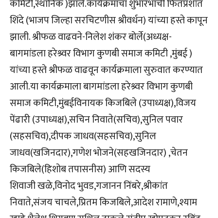
कमिटी,स्थानिक )झाले.कार्यक्रमाचा शुभारंभाची फितप्रशांत
शिंदे (भाजप जिल्हा सरचिटणीस श्रीवर्धन) यांच्या हस्ते कापून
झाली. श्रीफळ वाढवने-निलेश शंकर बोर्ले(अध्यक्ष-
बागमांडला हरेश्र्वर विभाग कुणबी समाज कमिटी ,मुंबई )
यांच्या हस्ते श्रीफळ वाढवून कार्यक्रमाला सुरुवात करण्यात
आली.या कार्यक्रमाला बागमांडला हरेश्र्वर विभाग कुणबी
समाज कमिटी,मुंबईविनायक किजबिले (उपाध्यक्ष),विजय
पेंढारी (उपाध्यक्ष),सचिन निवाते(सचिव),सुनिल पवार
(सहसचिव),दीपक जाधव(सहसचिव),सुनिल
जाधव(खजिनदार),गणेश भोजने(सहखजिनदार) ,चेतन
किजबिले(हिशोब तपासनीस) आणि सदस्य
शिवाजी खळे,विनोद भुवड,गजानन निंबरे,श्रीकांत
निवाते,संजय चाचले,प्रितम किजबिले,आदेश रामाणे,श्याम