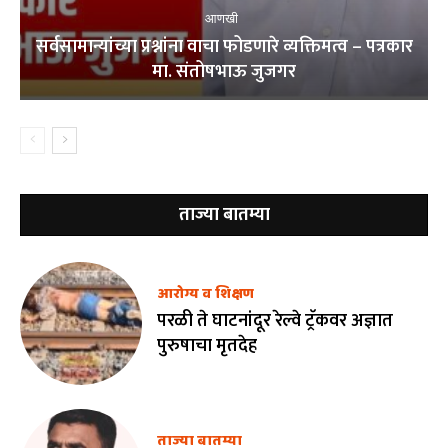
आणखी
सर्वसामान्यांच्या प्रश्नांना वाचा फोडणारे व्यक्तिमत्व – पत्रकार
मा. संतोषभाऊ जुजगर
ताज्या बातम्या
आरोग्य व शिक्षण
परळी ते घाटनांदूर रेल्वे ट्रॅकवर अज्ञात
पुरुषाचा मृतदेह
ताज्या बातम्या