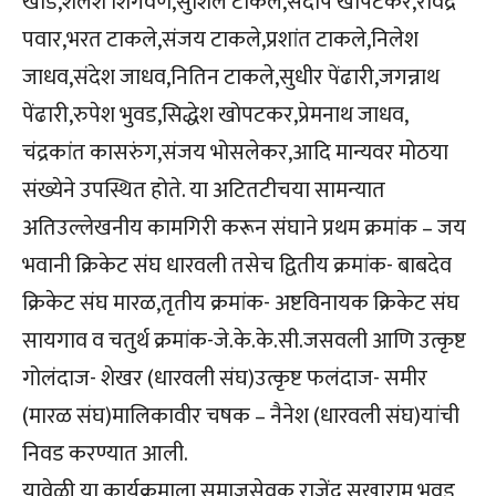
खाडे,शैलेश शिगवण,सुशिल टाकले,संदीप खोपटकर,रविंद्र
पवार,भरत टाकले,संजय टाकले,प्रशांत टाकले,निलेश
जाधव,संदेश जाधव,नितिन टाकले,सुधीर पेंढारी,जगन्नाथ
पेंढारी,रुपेश भुवड,सिद्धेश खोपटकर,प्रेमनाथ जाधव,
चंद्रकांत कासरुंग,संजय भोसलेकर,आदि मान्यवर मोठया
संख्येने उपस्थित होते. या अटितटीचया सामन्यात
अतिउल्लेखनीय कामगिरी करून संघाने प्रथम क्रमांक – जय
भवानी क्रिकेट संघ धारवली तसेच द्वितीय क्रमांक- बाबदेव
क्रिकेट संघ मारळ,तृतीय क्रमांक- अष्टविनायक क्रिकेट संघ
सायगाव व चतुर्थ क्रमांक-जे.के.के.सी.जसवली आणि उत्कृष्ट
गोलंदाज- शेखर (धारवली संघ)उत्कृष्ट फलंदाज- समीर
(मारळ संघ)मालिकावीर चषक – नैनेश (धारवली संघ)यांची
निवड करण्यात आली.
यावेळी या कार्यक्रमाला समाजसेवक राजेंद्र सखाराम भुवड