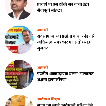
प्राचार्य पी एस ठोंबरे सर यांचा उद्या
सेवापूर्ती सोहळा
आणखी
सर्वसामान्यांच्या प्रश्नांना वाचा फोडणारे
व्यक्तिमत्व – पत्रकार मा. संतोषभाऊ
जुजगर
आणखी
परळीत धक्कादायक घटना: उपचारात
अक्षम्य हलगर्जीपणा !
आरोग्य व शिक्षण
सावधान! स्मार्ट कार्डसाठी अधिक पैसे