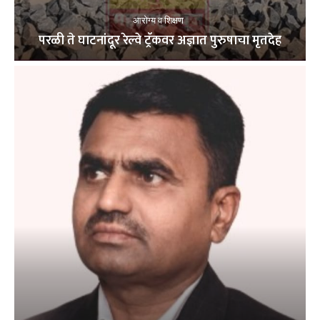
आरोग्य व शिक्षण
परळी ते घाटनांदूर रेल्वे ट्रॅकवर अज्ञात पुरुषाचा मृतदेह