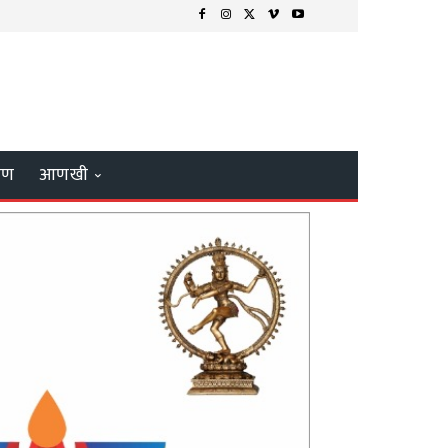
्षण
आणखी