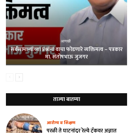
आणखी
सर्वसामान्यांच्या प्रश्नांना वाचा फोडणारे व्यक्तिमत्व – पत्रकार
मा. संतोषभाऊ जुजगर
ताज्या बातम्या
आरोग्य व शिक्षण
परळी ते घाटनांदूर रेल्वे ट्रॅकवर अज्ञात