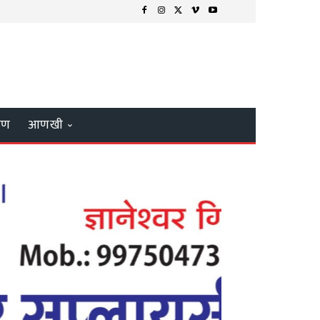
्षण
आणखी