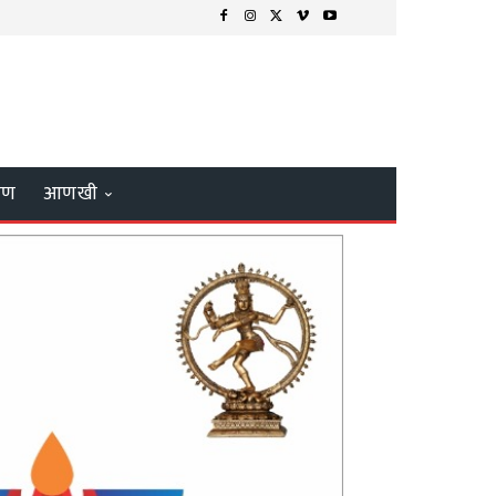
्षण
आणखी