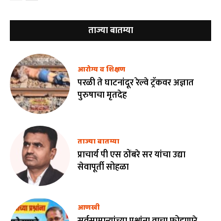
ताज्या बातम्या
आरोग्य व शिक्षण
परळी ते घाटनांदूर रेल्वे ट्रॅकवर अज्ञात
पुरुषाचा मृतदेह
ताज्या बातम्या
प्राचार्य पी एस ठोंबरे सर यांचा उद्या
सेवापूर्ती सोहळा
आणखी
सर्वसामान्यांच्या प्रश्नांना वाचा फोडणारे