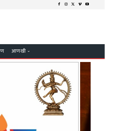
्षण
आणखी