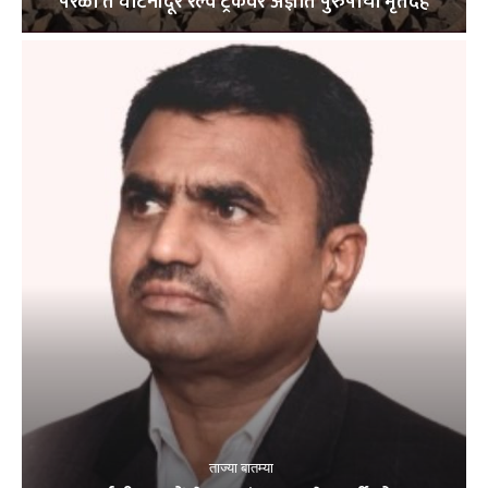
परळी ते घाटनांदूर रेल्वे ट्रॅकवर अज्ञात पुरुषाचा मृतदेह
ताज्या बातम्या