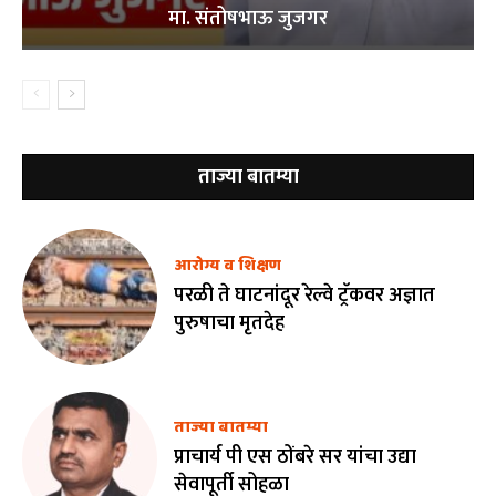
मा. संतोषभाऊ जुजगर
ताज्या बातम्या
आरोग्य व शिक्षण
परळी ते घाटनांदूर रेल्वे ट्रॅकवर अज्ञात
पुरुषाचा मृतदेह
ताज्या बातम्या
प्राचार्य पी एस ठोंबरे सर यांचा उद्या
सेवापूर्ती सोहळा