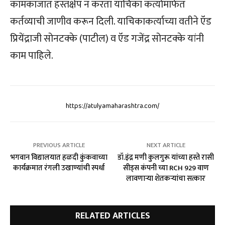
कामकाजात हस्तक्षेप न करता याचिका कर्त्यामार्फत
कर्तव्याची जाणीव करून दिली. याचिकाकर्त्याच्या वतीने ऍड
प्रियेंद्राजी सोनटक्के (पाटील) व ऍड गजेंद्र सोनटक्के यांनी
काम पाहिले.
https://atulyamaharashtra.com/
PREVIOUS ARTICLE
NEXT ARTICLE
भगवान विद्यालयात हळदी कुंकवाच्या
डॉ.इंद्र मणी कुलगुरू यांच्या हस्ते रासी
कार्यक्रमात रंगली उखाण्यांची स्पर्धा
सीड्स कंपनी च्या RCH 929 वाण
लावणाऱ्या शेतकऱ्यांचा सत्कार
RELATED ARTICLES