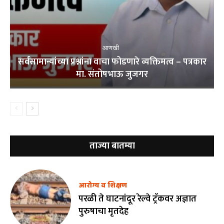
आणखी
सर्वसामान्यांच्या प्रश्नांना वाचा फोडणारे व्यक्तिमत्व – पत्रकार
मा. संतोषभाऊ जुजगर
ताज्या बातम्या
आरोग्य व शिक्षण
परळी ते घाटनांदूर रेल्वे ट्रॅकवर अज्ञात
पुरुषाचा मृतदेह