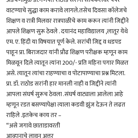
अडचणीमुळे डॉ.गणपत राठोड सरांना सायकलवर पेपर
वाटण्याचे सुद्धा काम करावे लागले.तसेच दिवसा कॉलेजचे
शिक्षण व रात्री मिलवर रात्रपाळीचे काम करून त्यांनी जि‌द्दीने
आप‌ले शिक्षण सुरू ठेवले . दयानंद महाविद्यालय ,लातूर येथे
एम. ए. हिंदी या विषयात पूर्ण केले. सरांची जिद्द व धडपड
पाहून प्रा. बिराजदार यांनी प्रौढ शिक्षण परीक्षक म्हणून काम
मिळवून दिले त्यातून त्यांना 200/- प्रति महिना पगार मिळत
असे. त्यातून त्यांचा राहण्याचा व पोटापाण्याचा प्रश्न मिटला.
प्रा. डॉ. राठोड सरांनी हार मानली नाही व जिद्दीने त्यांनी
आपला संघर्ष सुरूच ठेवला .संघर्ष वाट्याला आलेला आहे
म्हणून रडत बसण्यापेक्षा त्याला कडवी झुंज देऊन ते लढत
राहिले .इतकेच काय तर –
“असे जगावे छाताडावरती
आव्हानाचे लावून अत्तर