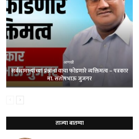
आणखी
सर्वसामान्यांच्या प्रश्नांना वाचा फोडणारे व्यक्तिमत्व – पत्रकार
मा. संतोषभाऊ जुजगर
ताज्या बातम्या