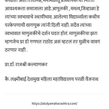
काळात अशा तत्त्वनिष्ठ, मनमिळावू प्राध्यापकांची नितांत
आवश्यकता समाजाला आहे.आपुलकी , ममत्व,जिव्हाळा हे
त्यांच्या स्वभावाचे स्थायीभाव. आलेल्या विद्यार्थ्याला कधीच
परकेपणाची वागणूक त्यांनी दिली नाही. सदैव त्यांच्या
स्वभावात माणुसकीचे दर्शन घडत होतं. माणुसकीचा झरा
म्हणजेच प्रा डॉ गणपत राठोड असं म्हटलं तर मुळीच वावगं
ठरणार नाही .
प्रा.डाॅ. राजश्री कल्याणकर
कै. लक्ष्मीबाई देशमुख महिला महाविद्यालय परळी वैजनाथ
https://atulyamaharashtra.com/