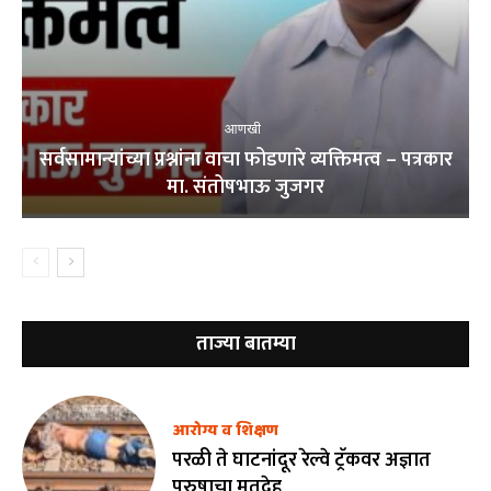
आणखी
सर्वसामान्यांच्या प्रश्नांना वाचा फोडणारे व्यक्तिमत्व – पत्रकार
मा. संतोषभाऊ जुजगर
ताज्या बातम्या
आरोग्य व शिक्षण
परळी ते घाटनांदूर रेल्वे ट्रॅकवर अज्ञात
पुरुषाचा मृतदेह