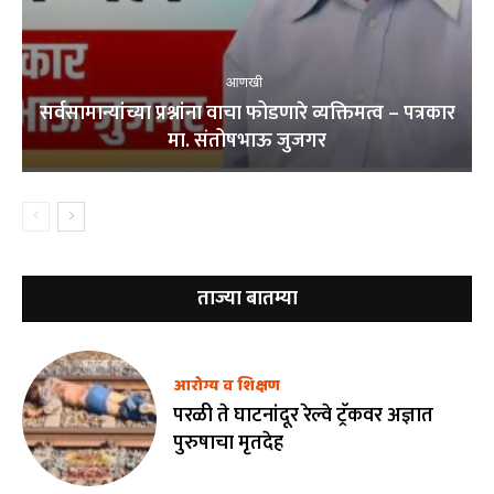
आणखी
सर्वसामान्यांच्या प्रश्नांना वाचा फोडणारे व्यक्तिमत्व – पत्रकार
मा. संतोषभाऊ जुजगर
ताज्या बातम्या
आरोग्य व शिक्षण
परळी ते घाटनांदूर रेल्वे ट्रॅकवर अज्ञात
पुरुषाचा मृतदेह