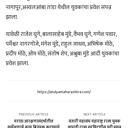
नागापूर,अस्वलआंबा तांडा येथील युवकांचा प्रवेश संपन्न
झाला.
यावेळी राजेश घुगे, बालासाहेब मुंडे, वैभव घुगे, गणेश पवार,
पर्मेश्वर नागरगोजे, मंगेश मुंडे, राहुल जाधव, अभिषेक मोठे,
प्रदीप मोठे, ओम मोठे, संतोष शेप, अश्रुबा मुंडे आदी युवकांचा
प्रवेश झाला.
https://atulyamaharashtra.com/
PREVIOUS ARTICLE
NEXT ARTICLE
मराठा आरक्षणासंदर्भातील
वंजारी महासंघ महाराष्ट्र राज्य युवक
सर्व्हेक्षणाचे काम बिनचूक करण्याचे
आघाडी राज्य सरचिटणीस पदी प्रसन्न