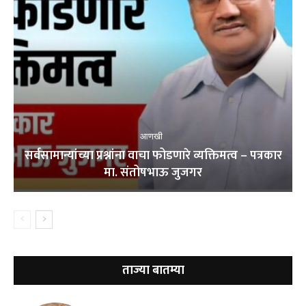
आणखी
सर्वसामान्यांच्या प्रश्नांना वाचा फोडणारे व्यक्तिमत्व – पत्रकार
मा. संतोषभाऊ जुजगर
ताज्या बातम्या